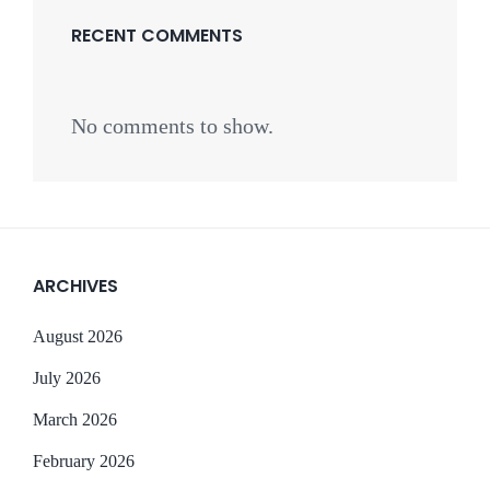
RECENT COMMENTS
No comments to show.
ARCHIVES
August 2026
July 2026
March 2026
February 2026