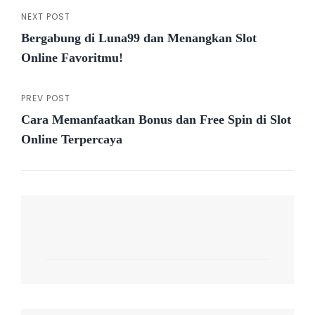
NEXT POST
Post
Next
Bergabung di Luna99 dan Menangkan Slot
Post
navigation
Online Favoritmu!
PREV POST
Previous
Cara Memanfaatkan Bonus dan Free Spin di Slot
Post
Online Terpercaya