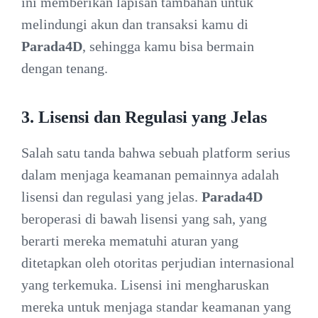
ini memberikan lapisan tambahan untuk
melindungi akun dan transaksi kamu di
Parada4D
, sehingga kamu bisa bermain
dengan tenang.
3. Lisensi dan Regulasi yang Jelas
Salah satu tanda bahwa sebuah platform serius
dalam menjaga keamanan pemainnya adalah
lisensi dan regulasi yang jelas.
Parada4D
beroperasi di bawah lisensi yang sah, yang
berarti mereka mematuhi aturan yang
ditetapkan oleh otoritas perjudian internasional
yang terkemuka. Lisensi ini mengharuskan
mereka untuk menjaga standar keamanan yang