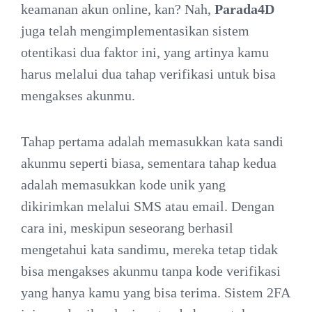
keamanan akun online, kan? Nah,
Parada4D
juga telah mengimplementasikan sistem
otentikasi dua faktor ini, yang artinya kamu
harus melalui dua tahap verifikasi untuk bisa
mengakses akunmu.
Tahap pertama adalah memasukkan kata sandi
akunmu seperti biasa, sementara tahap kedua
adalah memasukkan kode unik yang
dikirimkan melalui SMS atau email. Dengan
cara ini, meskipun seseorang berhasil
mengetahui kata sandimu, mereka tetap tidak
bisa mengakses akunmu tanpa kode verifikasi
yang hanya kamu yang bisa terima. Sistem 2FA