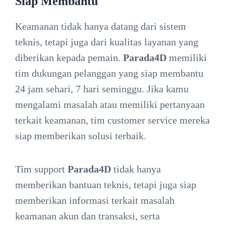
Siap Membantu
Keamanan tidak hanya datang dari sistem
teknis, tetapi juga dari kualitas layanan yang
diberikan kepada pemain.
Parada4D
memiliki
tim dukungan pelanggan yang siap membantu
24 jam sehari, 7 hari seminggu. Jika kamu
mengalami masalah atau memiliki pertanyaan
terkait keamanan, tim customer service mereka
siap memberikan solusi terbaik.
Tim support
Parada4D
tidak hanya
memberikan bantuan teknis, tetapi juga siap
memberikan informasi terkait masalah
keamanan akun dan transaksi, serta