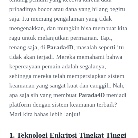
pribadinya bocor atau dana yang hilang begitu
saja. Itu memang pengalaman yang tidak
mengenakkan, dan mungkin bisa membuat kita
ragu untuk melanjutkan permainan. Tapi,
tenang saja, di
Parada4D
, masalah seperti itu
tidak akan terjadi. Mereka memahami bahwa
kepercayaan pemain adalah segalanya,
sehingga mereka telah mempersiapkan sistem
keamanan yang sangat kuat dan canggih. Nah,
apa saja sih yang membuat
Parada4D
menjadi
platform dengan sistem keamanan terbaik?
Mari kita bahas lebih lanjut!
1. Teknologi Enkripsi Tingkat Tinggi