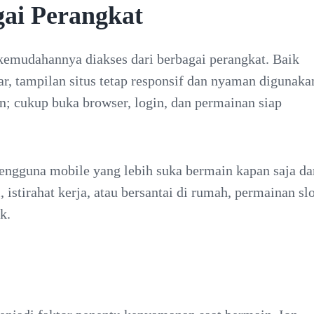
ai Perangkat
kemudahannya diakses dari berbagai perangkat. Baik
r, tampilan situs tetap responsif dan nyaman digunaka
; cukup buka browser, login, dan permainan siap
pengguna mobile yang lebih suka bermain kapan saja da
 istirahat kerja, atau bersantai di rumah, permainan slo
k.