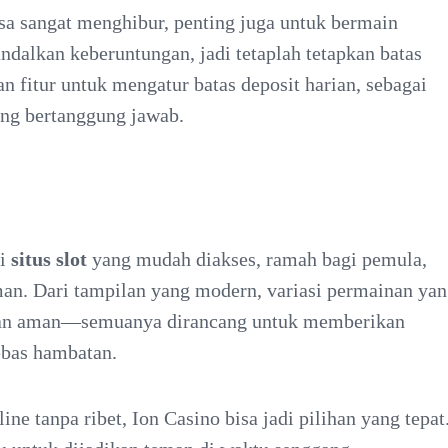
isa sangat menghibur, penting juga untuk bermain
dalkan keberuntungan, jadi tetaplah tetapkan batas
 fitur untuk mengatur batas deposit harian, sebagai
ng bertanggung jawab.
ai
situs slot
yang mudah diakses, ramah bagi pemula,
n. Dari tampilan yang modern, variasi permainan ya
t dan aman—semuanya dirancang untuk memberikan
bas hambatan.
ine tanpa ribet, Ion Casino bisa jadi pilihan yang tepat