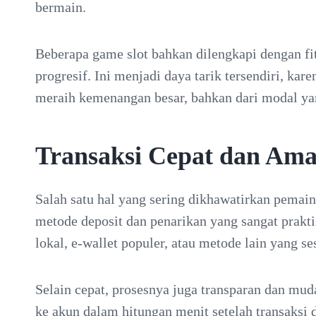
bermain.
Beberapa game slot bahkan dilengkapi dengan fit
progresif. Ini menjadi daya tarik tersendiri, ka
meraih kemenangan besar, bahkan dari modal yan
Transaksi Cepat dan Am
Salah satu hal yang sering dikhawatirkan pemain
metode deposit dan penarikan yang sangat prakt
lokal, e-wallet populer, atau metode lain yang s
Selain cepat, prosesnya juga transparan dan mu
ke akun dalam hitungan menit setelah transaksi 